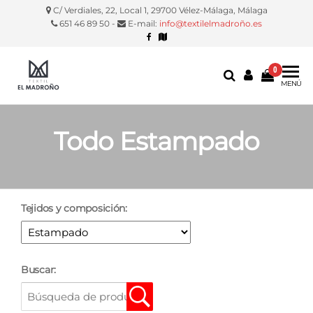
C/ Verdiales, 22, Local 1, 29700 Vélez-Málaga, Málaga
651 46 89 50 -
E-mail:
info@textilelmadroño.es
0
Textil El
Manteles,
MENÚ
servilletas,
Madroño
fundas
silla, etc.
Todo Estampado
Tejidos y composición:
Buscar: