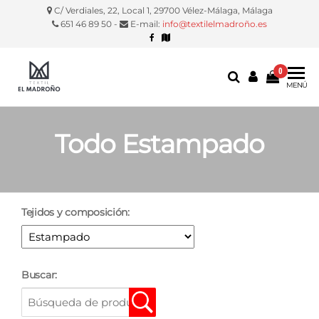
C/ Verdiales, 22, Local 1, 29700 Vélez-Málaga, Málaga
651 46 89 50 -
E-mail:
info@textilelmadroño.es
0
Textil El
Manteles,
MENÚ
servilletas,
Madroño
fundas
silla, etc.
Todo Estampado
Tejidos y composición:
Buscar: