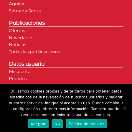
Aquiler
Semana Santa
Publicaciones
Ofertas
Novedades
Noticias
Todas las publicaciones
Datos usuario
Mi cuenta
Pedidos
Direcciones
Utilizamos cookies propias y de terceros para obtener datos
Detalles de la cuenta
estadísticos de la navegación de nuestros usuarios y mejorar
nuestros servicios. Indique si acepta su uso. Puede cambiar la
configuración u obtener más información. También puede
revocar su consentimiento al uso de las cookies.
Aceptar
No
Política de cookies
© Copyright 2020 | Axarmantel S.L. | Todos los derechos