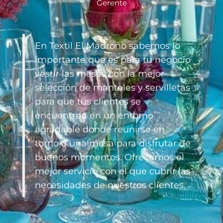
Gerente
En Textil El Madroño sabemos lo
importante que es para tu negocio
vestir las mesas con la mejor
selección de manteles y servilletas
para que tus clientes se
encuentren en un entorno
agradable donde reunirse en
torno a una mesa para disfrutar de
buenos momentos. Ofrecemos el
mejor servicio con el que cubrir las
necesidades de nuestros clientes.