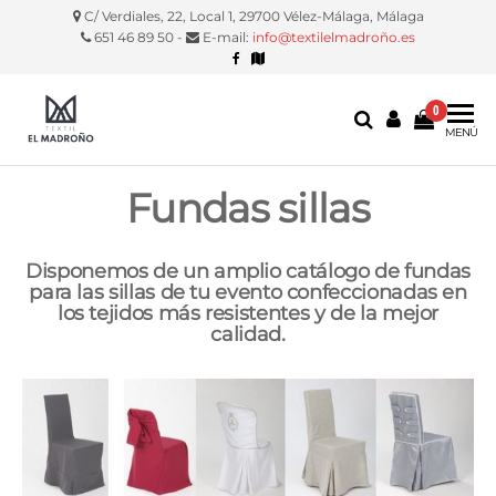
C/ Verdiales, 22, Local 1, 29700 Vélez-Málaga, Málaga
651 46 89 50 -
E-mail:
info@textilelmadroño.es
0
Textil El
Manteles,
MENÚ
servilletas,
Madroño
fundas
Fundas sillas
silla, etc.
Disponemos de un amplio catálogo de fundas
para las sillas de tu evento confeccionadas en
los tejidos más resistentes y de la mejor
calidad.