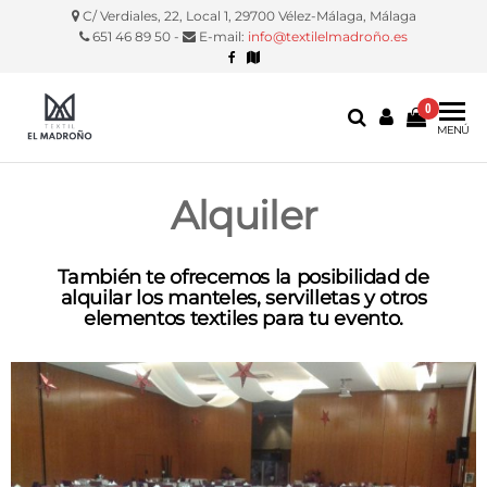
C/ Verdiales, 22, Local 1, 29700 Vélez-Málaga, Málaga
651 46 89 50 -
E-mail:
info@textilelmadroño.es
0
Textil El
Manteles,
MENÚ
servilletas,
Madroño
fundas
silla, etc.
Alquiler
También te ofrecemos la posibilidad de
alquilar los manteles, servilletas y otros
elementos textiles para tu evento.