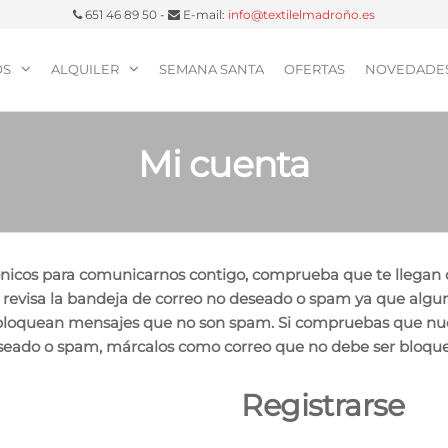
651 46 89 50 -
E-mail:
info@textilelmadroño.es
OS
ALQUILER
SEMANA SANTA
OFERTAS
NOVEDADE
Mi cuenta
nicos para comunicarnos contigo, comprueba que te llegan c
 revisa la bandeja de correo no deseado o spam ya que algu
loquean mensajes que no son spam. Si compruebas que nuest
seado o spam, márcalos como correo que no debe ser bloquea
Registrarse