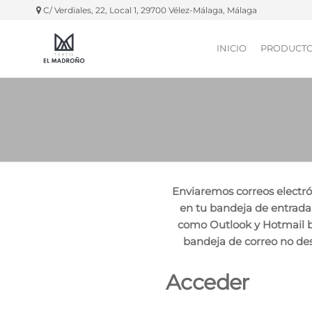
C/ Verdiales, 22, Local 1, 29700 Vélez-Málaga, Málaga
INICIO
PRODUCT
Textil El
Manteles,
servilletas,
Madroño
fundas
silla, etc.
Enviaremos correos electró
en tu bandeja de entrada
como Outlook y Hotmail b
bandeja de correo no de
Acceder