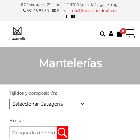
C/ Verdiales, 22, Local 1, 29700 Vélez-Málaga, Málaga
651 46 89 50 -
E-mail:
info@textilelmadroño.es
0
Textil El
Manteles,
MENÚ
servilletas,
Madroño
fundas
silla, etc.
Mantelerías
Tejidos y composición:
Buscar: