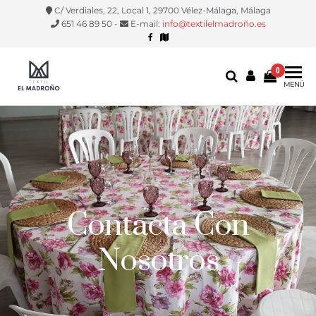
C/ Verdiales, 22, Local 1, 29700 Vélez-Málaga, Málaga
651 46 89 50 -
E-mail:
info@textilelmadroño.es
0
Textil El
Manteles,
MENÚ
servilletas,
Madroño
fundas
silla, etc.
Contacta Con
Nosotros