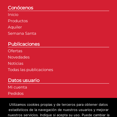
Conócenos
Inicio
Productos
Aquiler
Semana Santa
Publicaciones
Ofertas
Novedades
Noticias
Todas las publicaciones
Datos usuario
Mi cuenta
Pedidos
Direcciones
Utilizamos cookies propias y de terceros para obtener datos
Detalles de la cuenta
estadísticos de la navegación de nuestros usuarios y mejorar
nuestros servicios. Indique si acepta su uso. Puede cambiar la