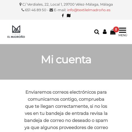
C/ Verdiales, 22, Local 1, 29700 Vélez-Málaga, Málaga
651 46 89 50 -
E-mail:
info@textilelmadroño.es
0
Textil El
Manteles,
MENÚ
servilletas,
Madroño
fundas
silla, etc.
Mi cuenta
Enviaremos correos electrónicos para
comunicarnos contigo, comprueba
que te llegan correctamente, si no los
ves en tu bandeja de entrada revisa la
bandeja de correo no deseado o spam
ya que algunos proveedores de correo