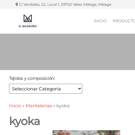
C/ Verdiales, 22, Local 1, 29700 Vélez-Málaga, Málaga
INICIO
PRODUCT
Textil El
Manteles,
servilletas,
Madroño
fundas
silla, etc.
Tejidos y composición:
Inicio
»
Mantelerías
»
kyoka
kyoka