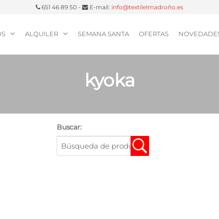
651 46 89 50 -
E-mail:
info@textilelmadroño.es
OS
ALQUILER
SEMANA SANTA
OFERTAS
NOVEDADE
kyoka
Buscar: