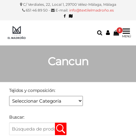
C/ Verdiales, 22, Local 1, 29700 Vélez-Málaga, Málaga
651 46 89 50 -
E-mail:
info@textilelmadroño.es
0
Textil El
Manteles,
MENÚ
servilletas,
Madroño
fundas
silla, etc.
Cancun
Tejidos y composición:
Buscar: