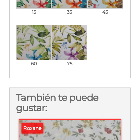
15
35
45
60
75
También te puede
gustar:
Roxane