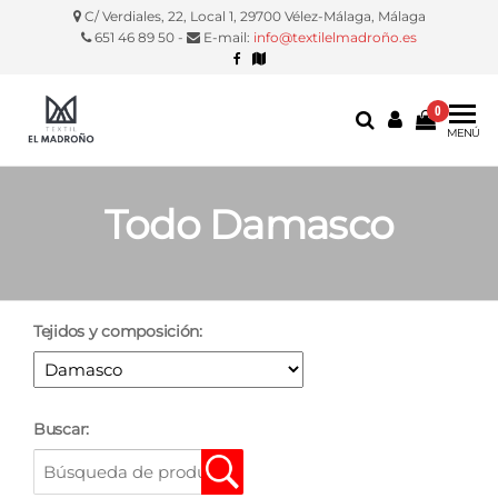
C/ Verdiales, 22, Local 1, 29700 Vélez-Málaga, Málaga
651 46 89 50 -
E-mail:
info@textilelmadroño.es
0
Textil El
Manteles,
MENÚ
servilletas,
Madroño
fundas
silla, etc.
Todo Damasco
Tejidos y composición:
Buscar: