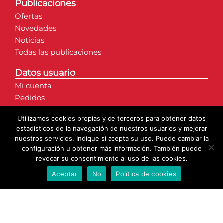
Publicaciones
Ofertas
Novedades
Noticias
Todas las publicaciones
Datos usuario
Mi cuenta
Pedidos
Direcciones
Utilizamos cookies propias y de terceros para obtener datos
Detalles de la cuenta
estadísticos de la navegación de nuestros usuarios y mejorar
nuestros servicios. Indique si acepta su uso. Puede cambiar la
configuración u obtener más información. También puede
revocar su consentimiento al uso de las cookies.
Aceptar
No
Política de cookies
© Copyright 2020 | Axarmantel S.L. | Todos los derechos
reservados.
Web creada por: