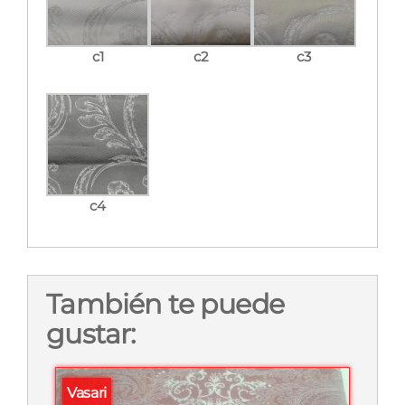
c1
c2
c3
c4
También te puede
gustar:
Vasari