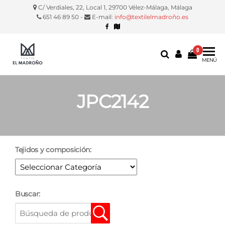
C/ Verdiales, 22, Local 1, 29700 Vélez-Málaga, Málaga
651 46 89 50 -
E-mail:
info@textilelmadroño.es
0
Textil El
Manteles,
MENÚ
servilletas,
Madroño
fundas
silla, etc.
JPC2142
Tejidos y composición:
Buscar: