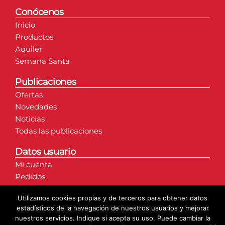
Conócenos
Inicio
Productos
Aquiler
Semana Santa
Publicaciones
Ofertas
Novedades
Noticias
Todas las publicaciones
Datos usuario
Mi cuenta
Pedidos
Direcciones
Utilizamos cookies propias y de terceros para obtener datos
Detalles de la cuenta
estadísticos de la navegación de nuestros usuarios y mejorar
nuestros servicios. Indique si acepta su uso. Puede cambiar la