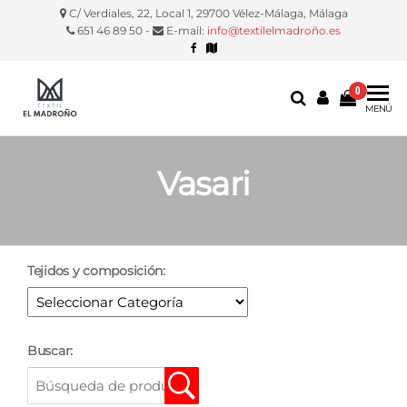
C/ Verdiales, 22, Local 1, 29700 Vélez-Málaga, Málaga
651 46 89 50 -
E-mail:
info@textilelmadroño.es
0
Textil El
Manteles,
MENÚ
servilletas,
Madroño
fundas
silla, etc.
Vasari
Tejidos y composición:
Buscar: