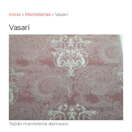
Inicio
»
Mantelerías
»
Vasari
Vasari
Tejido mantelería damasco