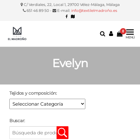
C/ Verdiales, 22, Local 1, 29700 Vélez-Málaga, Málaga
651 46 89 50 -
E-mail:
info@textilelmadroño.es
0
Textil El
Manteles,
MENÚ
servilletas,
Madroño
fundas
silla, etc.
Evelyn
Tejidos y composición:
Buscar: