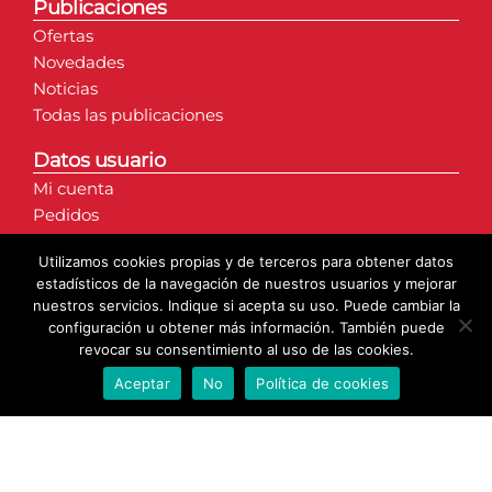
Publicaciones
Ofertas
Novedades
Noticias
Todas las publicaciones
Datos usuario
Mi cuenta
Pedidos
Direcciones
Utilizamos cookies propias y de terceros para obtener datos
Detalles de la cuenta
estadísticos de la navegación de nuestros usuarios y mejorar
nuestros servicios. Indique si acepta su uso. Puede cambiar la
configuración u obtener más información. También puede
revocar su consentimiento al uso de las cookies.
Aceptar
No
Política de cookies
© Copyright 2020 | Axarmantel S.L. | Todos los derechos
reservados.
Web creada por: