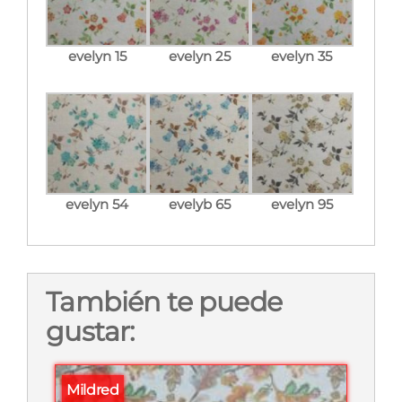
evelyn 15
evelyn 25
evelyn 35
evelyn 54
evelyb 65
evelyn 95
También te puede
gustar:
Mildred