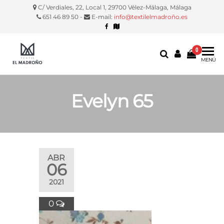
C/ Verdiales, 22, Local 1, 29700 Vélez-Málaga, Málaga
651 46 89 50 -
E-mail:
info@textilelmadroño.es
0
Textil El
Manteles,
MENÚ
servilletas,
Madroño
fundas
silla, etc.
Evelyn 65
ABR
06
2021
0