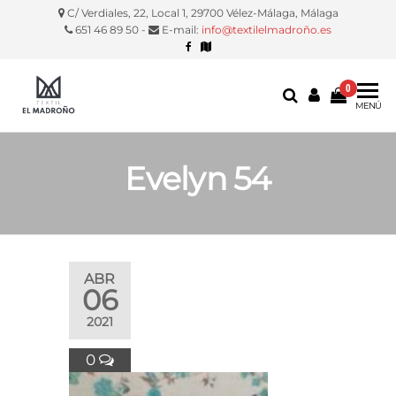
C/ Verdiales, 22, Local 1, 29700 Vélez-Málaga, Málaga
651 46 89 50 -
E-mail:
info@textilelmadroño.es
0
Textil El
Manteles,
MENÚ
servilletas,
Madroño
fundas
silla, etc.
Evelyn 54
ABR
06
2021
0