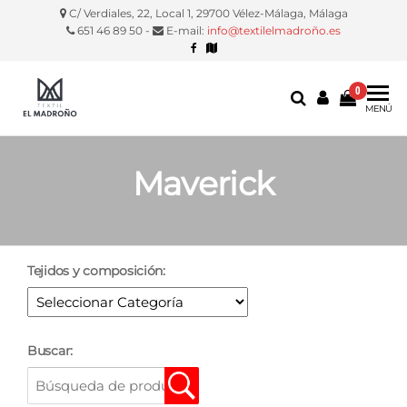
C/ Verdiales, 22, Local 1, 29700 Vélez-Málaga, Málaga
651 46 89 50 -
E-mail:
info@textilelmadroño.es
0
Textil El
Manteles,
MENÚ
servilletas,
Madroño
fundas
silla, etc.
Maverick
Tejidos y composición:
Buscar: