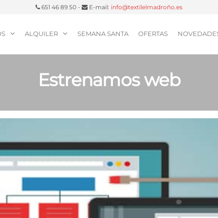
651 46 89 50 -
E-mail:
info@textilelmadroño.es
OS
ALQUILER
SEMANA SANTA
OFERTAS
NOVEDADE
Estrenamos web