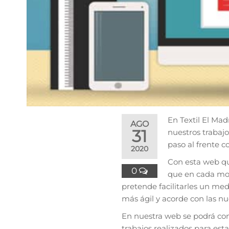
En Textil El Ma
AGO
31
nuestros trabajo
paso al frente c
2020
Con esta web que
0
que en cada mo
pretende facilitarles un med
más ágil y acorde con las n
En nuestra web se podrá con
trabajos realizados para est