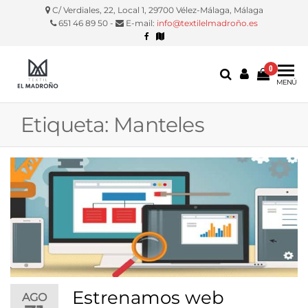
C/ Verdiales, 22, Local 1, 29700 Vélez-Málaga, Málaga
651 46 89 50 -
E-mail:
info@textilelmadroño.es
0
Textil El
Manteles,
MENÚ
servilletas,
Madroño
fundas
Etiqueta:
Manteles
silla, etc.
Estrenamos web
AGO