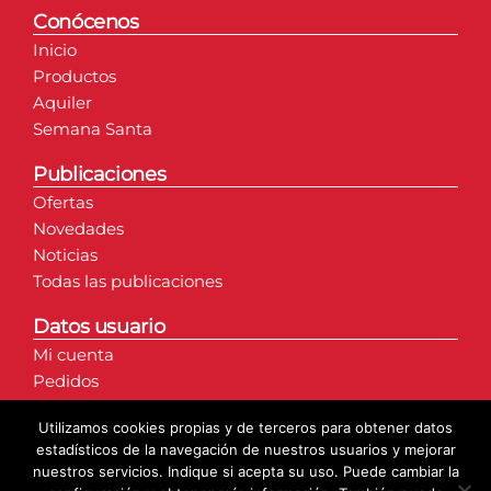
Conócenos
Inicio
Productos
Aquiler
Semana Santa
Publicaciones
Ofertas
Novedades
Noticias
Todas las publicaciones
Datos usuario
Mi cuenta
Pedidos
Direcciones
Utilizamos cookies propias y de terceros para obtener datos
Detalles de la cuenta
estadísticos de la navegación de nuestros usuarios y mejorar
nuestros servicios. Indique si acepta su uso. Puede cambiar la