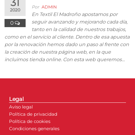
31
Por
ADMIN
2020
En Textil El Madroño apostamos por
seguir avanzando y mejorando cada día,
0
tanto en la calidad de nuestros trabajos,
como en el servicio al cliente. Dentro de esa apuesta
por la renovación hemos dado un paso al frente con
la creación de nuestra página web, en la que
incluimos tienda online. Con esta web queremos…
Legal
Aviso legal
Política de privacidad
Política de cookies
Condiciones generales