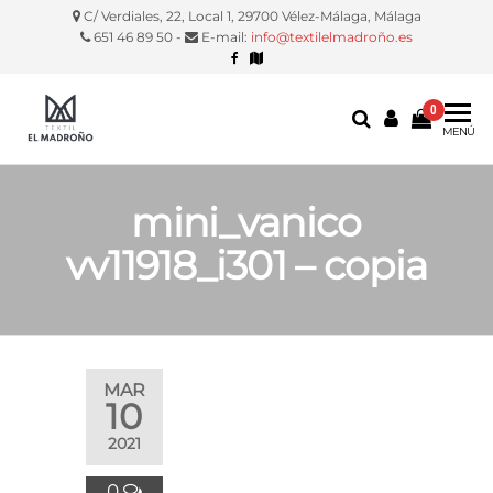
C/ Verdiales, 22, Local 1, 29700 Vélez-Málaga, Málaga
651 46 89 50 -
E-mail:
info@textilelmadroño.es
0
Textil El
Manteles,
MENÚ
servilletas,
Madroño
fundas
silla, etc.
mini_vanico
vv11918_i301 – copia
MAR
10
2021
0