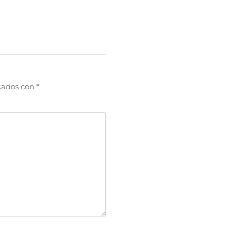
cados con
*