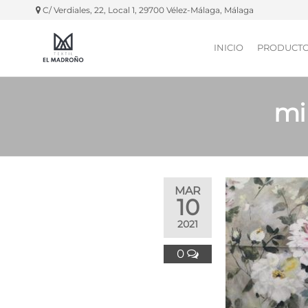
C/ Verdiales, 22, Local 1, 29700 Vélez-Málaga, Málaga
INICIO
PRODUCT
Textil El
Manteles,
servilletas,
Madroño
fundas
silla, etc.
mi
MAR
10
2021
0