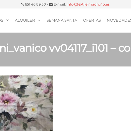
651 46 89 50 -
E-mail:
info@textilelmadroño.es
OS
ALQUILER
SEMANA SANTA
OFERTAS
NOVEDADE
ni_vanico vv04117_i101 – co