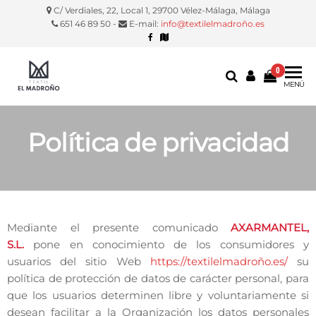
C/ Verdiales, 22, Local 1, 29700 Vélez-Málaga, Málaga
651 46 89 50 -
E-mail:
info@textilelmadroño.es
0
Textil El
Manteles,
MENÚ
servilletas,
Madroño
fundas
silla, etc.
Política de privacidad
Mediante el presente comunicado
AXARMANTEL,
S.L.
pone en conocimiento de los consumidores y
usuarios del sitio Web
https://textilelmadroño.es/
su
política de protección de datos de carácter personal, para
que los usuarios determinen libre y voluntariamente si
desean facilitar a la Organización los datos personales