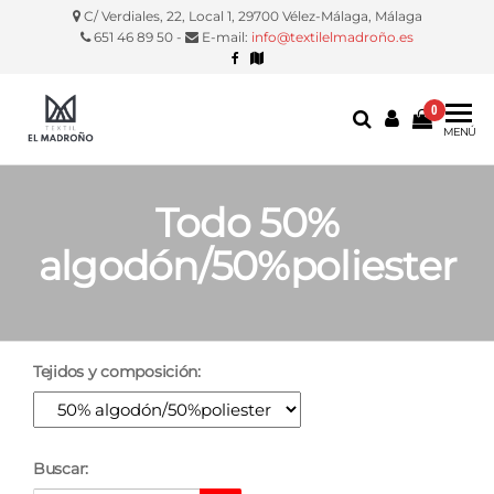
C/ Verdiales, 22, Local 1, 29700 Vélez-Málaga, Málaga
651 46 89 50 -
E-mail:
info@textilelmadroño.es
0
Textil El
Manteles,
MENÚ
servilletas,
Madroño
fundas
silla, etc.
Todo 50%
algodón/50%poliester
Tejidos y composición:
Buscar: