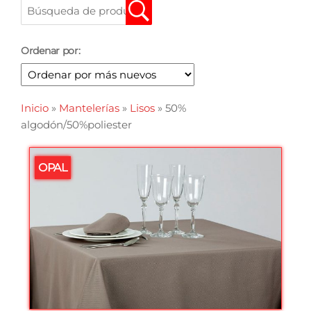
Ordenar por:
Inicio
»
Mantelerías
»
Lisos
»
50%
algodón/50%poliester
OPAL