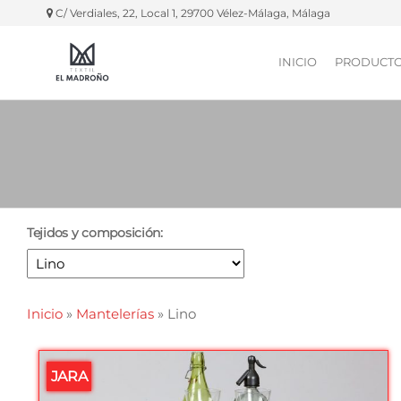
C/ Verdiales, 22, Local 1, 29700 Vélez-Málaga, Málaga
INICIO
PRODUCT
Textil El
Manteles,
servilletas,
Madroño
fundas
silla, etc.
Tejidos y composición:
Inicio
»
Mantelerías
»
Lino
JARA