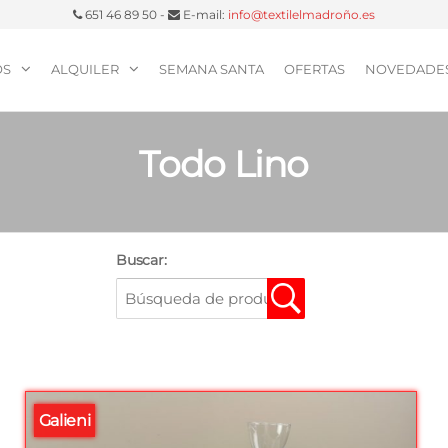
651 46 89 50 -
E-mail:
info@textilelmadroño.es
OS
ALQUILER
SEMANA SANTA
OFERTAS
NOVEDADE
Todo Lino
Buscar:
Galieni