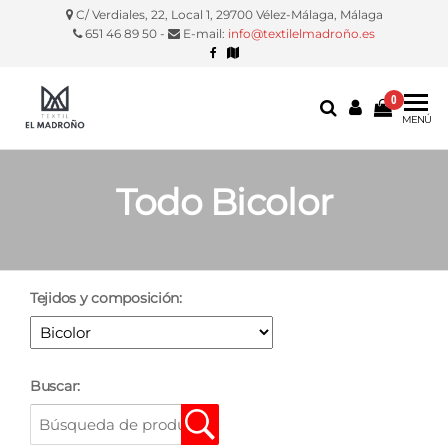
C/ Verdiales, 22, Local 1, 29700 Vélez-Málaga, Málaga
651 46 89 50 -
E-mail:
info@textilelmadroño.es
0
Textil El
Manteles,
MENÚ
servilletas,
Madroño
fundas
silla, etc.
Todo Bicolor
Tejidos y composición:
Buscar: