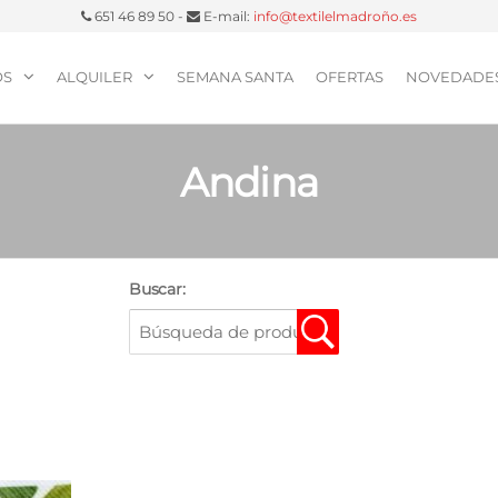
651 46 89 50 -
E-mail:
info@textilelmadroño.es
OS
ALQUILER
SEMANA SANTA
OFERTAS
NOVEDADE
Andina
Buscar: