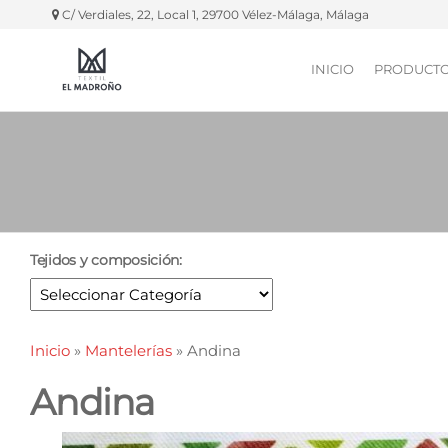
C/ Verdiales, 22, Local 1, 29700 Vélez-Málaga, Málaga
INICIO
PRODUCT
Textil El
Manteles,
servilletas,
Madroño
fundas
silla, etc.
Tejidos y composición:
Inicio
»
Mantelerías
»
Andina
Andina