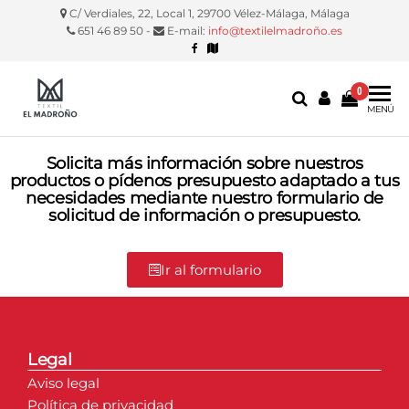
C/ Verdiales, 22, Local 1, 29700 Vélez-Málaga, Málaga
651 46 89 50 -
E-mail:
info@textilelmadroño.es
0
Textil El
Manteles,
MENÚ
servilletas,
Madroño
fundas
Solicita más información sobre nuestros
silla, etc.
productos o pídenos presupuesto adaptado a tus
necesidades mediante nuestro formulario de
solicitud de información o presupuesto.
Ir al formulario
Legal
Aviso legal
Política de privacidad